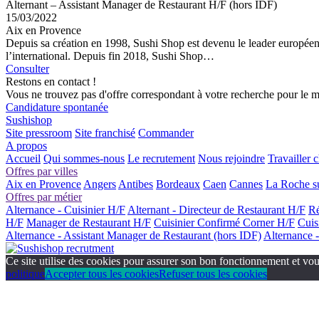
Alternant – Assistant Manager de Restaurant H/F (hors IDF)
15/03/2022
Aix en Provence
Depuis sa création en 1998, Sushi Shop est devenu le leader européen 
l’international. Depuis fin 2018, Sushi Shop…
Consulter
Restons en contact !
Vous ne trouvez pas d'offre correspondant à votre recherche pour le 
Candidature spontanée
Sushishop
Site pressroom
Site franchisé
Commander
A propos
Accueil
Qui sommes-nous
Le recrutement
Nous rejoindre
Travailler 
Offres par villes
Aix en Provence
Angers
Antibes
Bordeaux
Caen
Cannes
La Roche s
Offres par métier
Alternance - Cuisinier H/F
Alternant - Directeur de Restaurant H/F
Ré
H/F
Manager de Restaurant H/F
Cuisinier Confirmé Corner H/F
Cuis
Alternance - Assistant Manager de Restaurant (hors IDF)
Alternance 
Ce site utilise des cookies pour assurer son bon fonctionnement et vous
politique
Accepter tous les cookies
Refuser tous les cookies