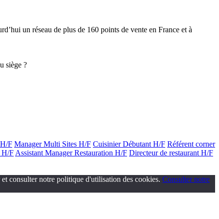
urd’hui un réseau de plus de 160 points de vente en France et à
u siège ?
 H/F
Manager Multi Sites H/F
Cuisinier Débutant H/F
Référent corner
 H/F
Assistant Manager Restauration H/F
Directeur de restaurant H/F
t consulter notre politique d'utilisation des cookies.
Consulter notre