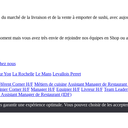
du marché de la livraison et de la vente à emporter de sushi, avec aujo
moment mais vous avez très envie de rejoindre nos équipes en Shop ou a
chez nous
ur Yon
La Rochelle
Le Mans
Levallois Perret
férent Corner H/F
Métiers de cuisine
Assistant Manager de Restaurant
inier Corner H/F
Manager H/F
Equipier H/F
Livreur H/F
Team Leader
- Assistant Manager de Restaurant (IDF)
 garantir une expérience optimale. Vous pouvez choisir de les accepter e