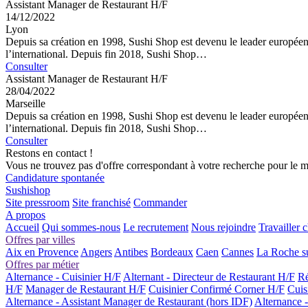
Assistant Manager de Restaurant H/F
14/12/2022
Lyon
Depuis sa création en 1998, Sushi Shop est devenu le leader européen 
l’international. Depuis fin 2018, Sushi Shop…
Consulter
Assistant Manager de Restaurant H/F
28/04/2022
Marseille
Depuis sa création en 1998, Sushi Shop est devenu le leader européen 
l’international. Depuis fin 2018, Sushi Shop…
Consulter
Restons en contact !
Vous ne trouvez pas d'offre correspondant à votre recherche pour le 
Candidature spontanée
Sushishop
Site pressroom
Site franchisé
Commander
A propos
Accueil
Qui sommes-nous
Le recrutement
Nous rejoindre
Travailler 
Offres par villes
Aix en Provence
Angers
Antibes
Bordeaux
Caen
Cannes
La Roche s
Offres par métier
Alternance - Cuisinier H/F
Alternant - Directeur de Restaurant H/F
Ré
H/F
Manager de Restaurant H/F
Cuisinier Confirmé Corner H/F
Cuis
Alternance - Assistant Manager de Restaurant (hors IDF)
Alternance 