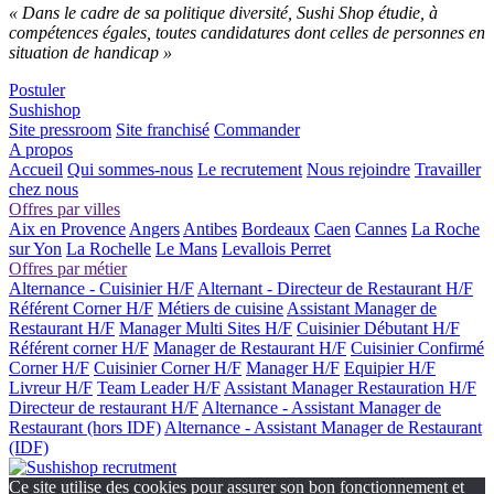
« Dans le cadre de sa politique diversité, Sushi Shop étudie, à
compétences égales, toutes candidatures dont celles de personnes en
situation de handicap »
Postuler
Sushishop
Site pressroom
Site franchisé
Commander
A propos
Accueil
Qui sommes-nous
Le recrutement
Nous rejoindre
Travailler
chez nous
Offres par villes
Aix en Provence
Angers
Antibes
Bordeaux
Caen
Cannes
La Roche
sur Yon
La Rochelle
Le Mans
Levallois Perret
Offres par métier
Alternance - Cuisinier H/F
Alternant - Directeur de Restaurant H/F
Référent Corner H/F
Métiers de cuisine
Assistant Manager de
Restaurant H/F
Manager Multi Sites H/F
Cuisinier Débutant H/F
Référent corner H/F
Manager de Restaurant H/F
Cuisinier Confirmé
Corner H/F
Cuisinier Corner H/F
Manager H/F
Equipier H/F
Livreur H/F
Team Leader H/F
Assistant Manager Restauration H/F
Directeur de restaurant H/F
Alternance - Assistant Manager de
Restaurant (hors IDF)
Alternance - Assistant Manager de Restaurant
(IDF)
Ce site utilise des cookies pour assurer son bon fonctionnement et